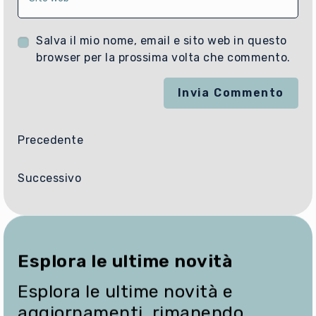
i
i
s
s
l
e
c
t
Salva il mio nome, email e sito web in questo
r
i
u
browser per la prossima volta che commento.
i
i
o
s
l
n
c
t
o
i
u
m
l
o
e
'
i
Precedente
o
U
n
n
R
d
o
L
Successivo
i
m
d
r
e
e
i
u
l
z
t
s
z
e
i
o
Esplora le ultime novità
n
t
e
t
o
m
Esplora le ultime novità e
e
w
a
p
aggiornamenti, rimanendo
e
i