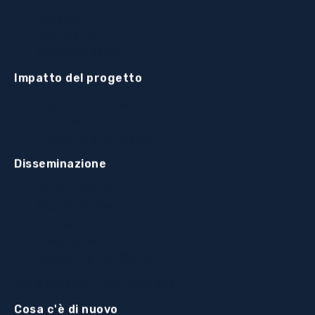
Referenti
Dottorandi
Advisory Board
Impatto del progetto
Acquisti Hardware
Strumenti
Supporto alla ricerca
Disseminazione
Corsi e Seminari
Scuole Estive
Workshop
Insegnamenti
Dissemination Corner
Collaborazioni con imprese
Cosa c'è di nuovo