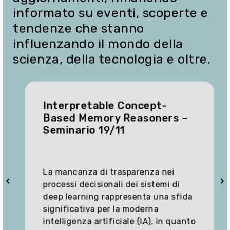
e
b
informato su eventi, scoperte e
l
r
(
p
c
tendenze che stanno
f
e
o
a
influenzando il mondo della
r
m
c
c
scienza, della tecnologia e oltre.
m
o
o
e
l
m
n
t
m
t
a
e
a
Interpretable Concept-
t
n
r
i
Based Memory Reasoners –
t
e
v
Seminario 19/11
a
o
r
)
e
La mancanza di trasparenza nei
processi decisionali dei sistemi di
deep learning rappresenta una sfida
significativa per la moderna
intelligenza artificiale (IA), in quanto