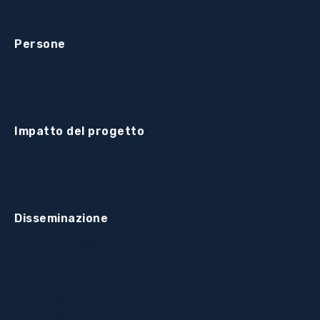
Progetto
Persone
Referenti
Dottorandi
Advisory Board
Impatto del progetto
Acquisti Hardware
Strumenti
Supporto alla ricerca
Disseminazione
Corsi e Seminari
Scuole Estive
Workshop
Insegnamenti
Dissemination Corner